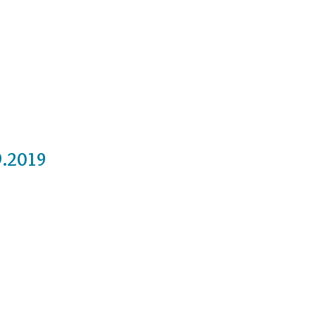
Cursos
Medita con nosotros
Videos
9.2019