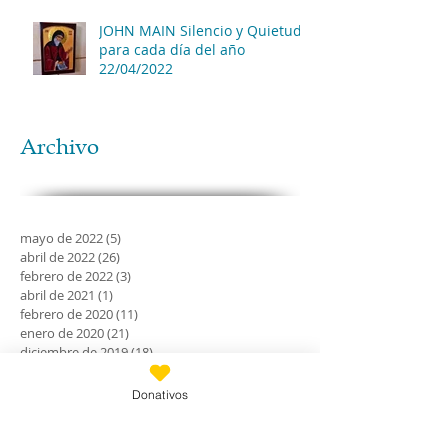
JOHN MAIN Silencio y Quietud
para cada día del año
22/04/2022
Archivo
mayo de 2022
(5)
5 entradas
abril de 2022
(26)
26 entradas
febrero de 2022
(3)
3 entradas
abril de 2021
(1)
1 entrada
febrero de 2020
(11)
11 entradas
enero de 2020
(21)
21 entradas
diciembre de 2019
(18)
18 entradas
noviembre de 2019
(24)
24 entradas
octubre de 2019
(18)
18 entradas
Donativos
septiembre de 2019
(30)
30 entradas
agosto de 2019
(30)
30 entradas
julio de 2019
(31)
31 entradas