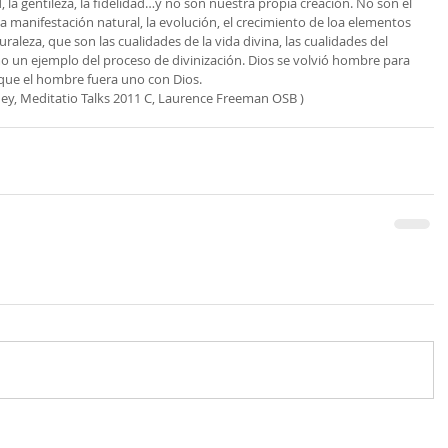
ad, la gentileza, la fidelidad…y no son nuestra propia creación. No son el 
a manifestación natural, la evolución, el crecimiento de loa elementos 
raleza, que son las cualidades de la vida divina, las cualidades del 
o un ejemplo del proceso de divinización. Dios se volvió hombre para 
que el hombre fuera uno con Dios.
ney, Meditatio Talks 2011 C, Laurence Freeman OSB )