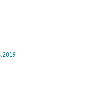
Cursos
Medita con nosotros
Videos
6.2019