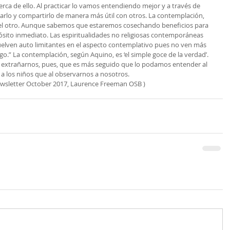
erca de ello. Al practicar lo vamos entendiendo mejor y a través de 
lo y compartirlo de manera más útil con otros. La contemplación, 
el otro. Aunque sabemos que estaremos cosechando beneficios para 
sito inmediato. Las espiritualidades no religiosas contemporáneas 
uelven auto limitantes en el aspecto contemplativo pues no ven más 
go.” La contemplación, según Aquino, es ‘el simple goce de la verdad’. 
e extrañarnos, pues, que es más seguido que lo podamos entender al 
a los niños que al observarnos a nosotros.
ewsletter October 2017, Laurence Freeman OSB )