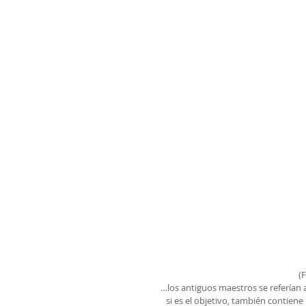
(
…los antiguos maestros se referían 
si es el objetivo, también contien