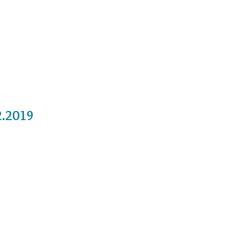
Cursos
Medita con nosotros
Videos
2.2019