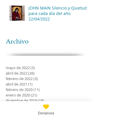
JOHN MAIN Silencio y Quietud
para cada día del año
22/04/2022
Archivo
mayo de 2022
(5)
5 entradas
abril de 2022
(26)
26 entradas
febrero de 2022
(3)
3 entradas
abril de 2021
(1)
1 entrada
febrero de 2020
(11)
11 entradas
enero de 2020
(21)
21 entradas
diciembre de 2019
(18)
18 entradas
noviembre de 2019
(24)
24 entradas
octubre de 2019
(18)
18 entradas
Donativos
septiembre de 2019
(30)
30 entradas
agosto de 2019
(30)
30 entradas
julio de 2019
(31)
31 entradas