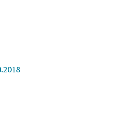
Cursos
Medita con nosotros
Videos
0.2018