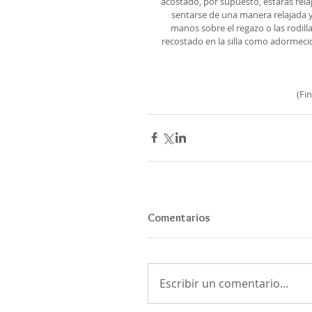
acostado, por supuesto, estarás rela
sentarse de una manera relajada y a
manos sobre el regazo o las rodill
recostado en la silla como adormecid
(Fi
Comentarios
Escribir un comentario...