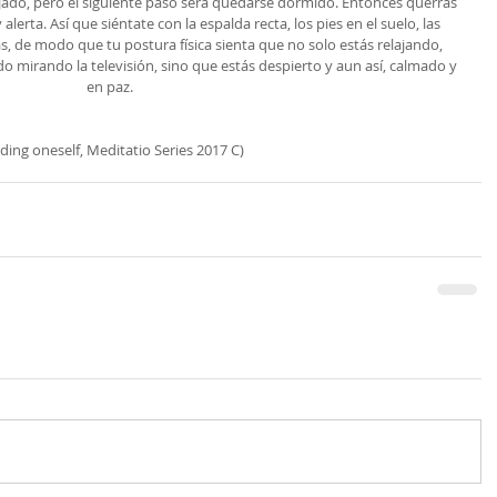
jado, pero el siguiente paso será quedarse dormido. Entonces querrás 
lerta. Así que siéntate con la espalda recta, los pies en el suelo, las 
as, de modo que tu postura física sienta que no solo estás relajando, 
o mirando la televisión, sino que estás despierto y aun así, calmado y 
en paz.
nding oneself, Meditatio Series 2017 C)