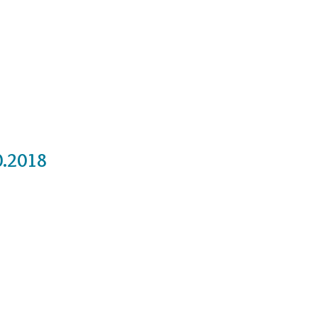
Cursos
Medita con nosotros
Videos
0.2018