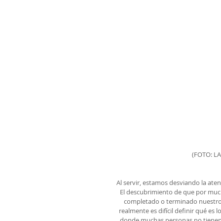
(FOTO: L
Al servir, estamos desviando la ate
El descubrimiento de que por mu
completado o terminado nuestro 
realmente es difícil definir qué es 
donde muchas personas no tienen l