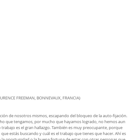
AURENCE FREEMAN, BONNEVAUX, FRANCIA)
nción de nosotros mismos, escapando del bloqueo de la auto-fijación. 
cho que tengamos, por mucho que hayamos logrado, no hemos aun 
trabajo es el gran hallazgo. También es muy preocupante, porque 
lo que estás buscando y cuál es el trabajo que tienes que hacer. Ahí es 
a oportunidad o la buena fortuna de estar con otras personas que 