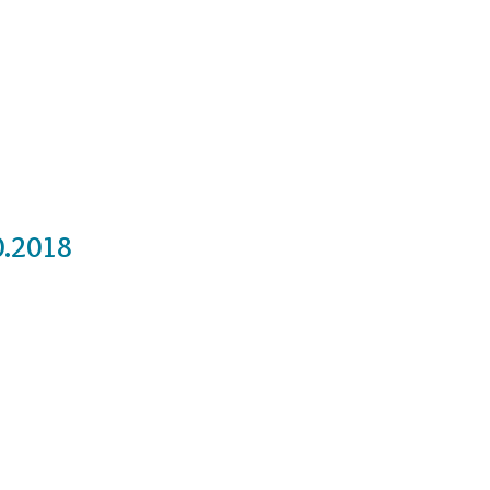
Cursos
Medita con nosotros
Videos
0.2018