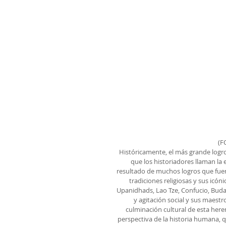
(F
Históricamente, el más grande logro
que los historiadores llaman la 
resultado de muchos logros que fue
tradiciones religiosas y sus icón
Upanidhads, Lao Tze, Confucio, Buda.
y agitación social y sus maestr
culminación cultural de esta here
perspectiva de la historia humana, qu