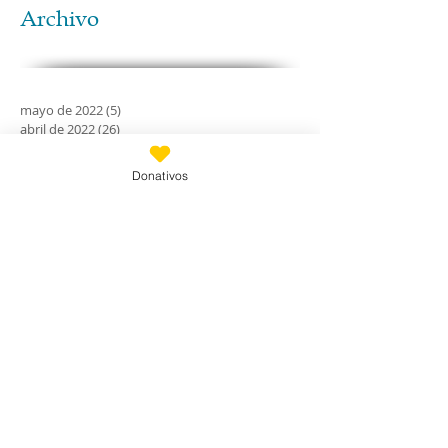
Archivo
mayo de 2022
(5)
5 entradas
abril de 2022
(26)
26 entradas
febrero de 2022
(3)
3 entradas
abril de 2021
(1)
1 entrada
Donativos
febrero de 2020
(11)
11 entradas
enero de 2020
(21)
21 entradas
diciembre de 2019
(18)
18 entradas
noviembre de 2019
(24)
24 entradas
octubre de 2019
(18)
18 entradas
septiembre de 2019
(30)
30 entradas
agosto de 2019
(30)
30 entradas
julio de 2019
(31)
31 entradas
junio de 2019
(27)
27 entradas
mayo de 2019
(24)
24 entradas
abril de 2019
(9)
9 entradas
marzo de 2019
(7)
7 entradas
febrero de 2019
(23)
23 entradas
enero de 2019
(31)
31 entradas