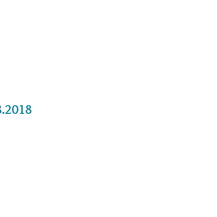
Cursos
Medita con nosotros
Videos
8.2018