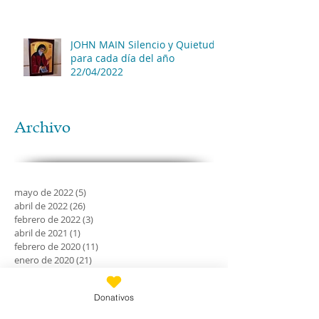
JOHN MAIN Silencio y Quietud
para cada día del año
22/04/2022
Archivo
mayo de 2022
(5)
5 entradas
abril de 2022
(26)
26 entradas
febrero de 2022
(3)
3 entradas
abril de 2021
(1)
1 entrada
febrero de 2020
(11)
11 entradas
enero de 2020
(21)
21 entradas
diciembre de 2019
(18)
18 entradas
noviembre de 2019
(24)
24 entradas
Donativos
octubre de 2019
(18)
18 entradas
septiembre de 2019
(30)
30 entradas