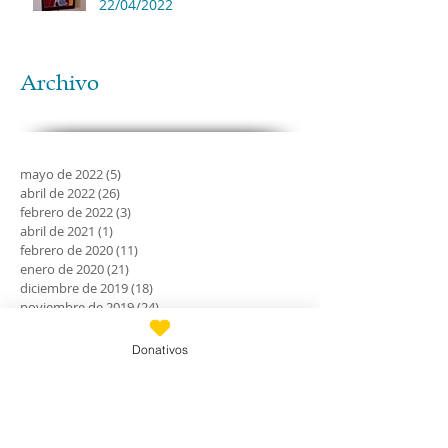
22/04/2022
Archivo
mayo de 2022
(5)
5 entradas
abril de 2022
(26)
26 entradas
febrero de 2022
(3)
3 entradas
abril de 2021
(1)
1 entrada
febrero de 2020
(11)
11 entradas
enero de 2020
(21)
21 entradas
diciembre de 2019
(18)
18 entradas
noviembre de 2019
(24)
24 entradas
octubre de 2019
(18)
18 entradas
septiembre de 2019
(30)
30 entradas
Donativos
agosto de 2019
(30)
30 entradas
julio de 2019
(31)
31 entradas
junio de 2019
(27)
27 entradas
mayo de 2019
(24)
24 entradas
abril de 2019
(9)
9 entradas