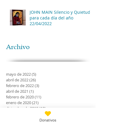
JOHN MAIN Silencio y Quietud
para cada día del año
22/04/2022
Archivo
mayo de 2022
(5)
5 entradas
abril de 2022
(26)
26 entradas
febrero de 2022
(3)
3 entradas
abril de 2021
(1)
1 entrada
febrero de 2020
(11)
11 entradas
enero de 2020
(21)
21 entradas
diciembre de 2019
(18)
18 entradas
noviembre de 2019
(24)
24 entradas
octubre de 2019
(18)
18 entradas
Donativos
septiembre de 2019
(30)
30 entradas
agosto de 2019
(30)
30 entradas