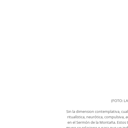
(FOTO: L
Sin la dimension contemplativa, cual
ritualística, neurótica, compulsiva,
en el Sermón de la Montaña. Estos 
grupo se relacione o para que un indi