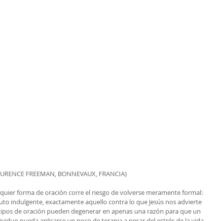
AURENCE FREEMAN, BONNEVAUX, FRANCIA)
quier forma de oración corre el riesgo de volverse meramente formal: 
 auto indulgente, exactamente aquello contra lo que Jesús nos advierte 
tipos de oración pueden degenerar en apenas una razón para que un 
viduo pueda aplicarse un poco de terapia a pesar del estrés de la vida 