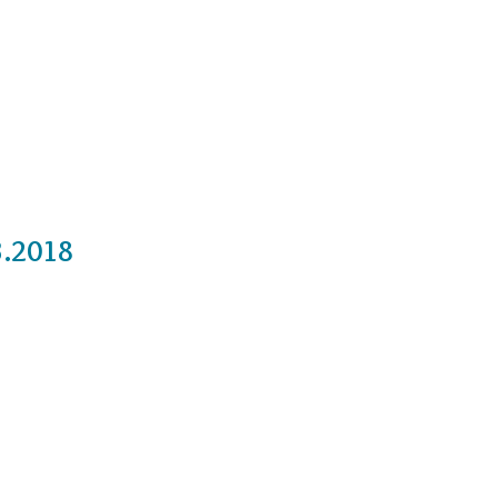
Cursos
Medita con nosotros
Videos
3.2018