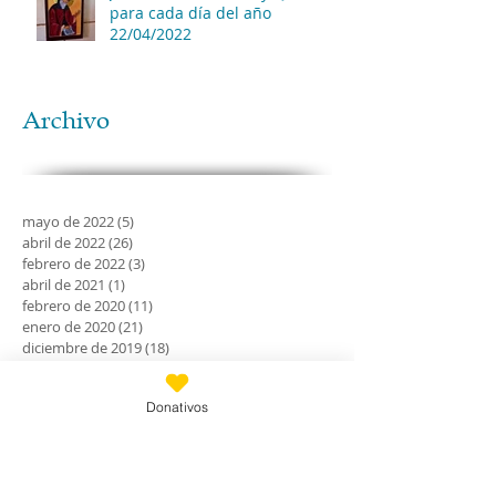
para cada día del año
22/04/2022
Archivo
mayo de 2022
(5)
5 entradas
abril de 2022
(26)
26 entradas
febrero de 2022
(3)
3 entradas
abril de 2021
(1)
1 entrada
febrero de 2020
(11)
11 entradas
enero de 2020
(21)
21 entradas
diciembre de 2019
(18)
18 entradas
noviembre de 2019
(24)
24 entradas
octubre de 2019
(18)
18 entradas
Donativos
septiembre de 2019
(30)
30 entradas
agosto de 2019
(30)
30 entradas
julio de 2019
(31)
31 entradas
junio de 2019
(27)
27 entradas
mayo de 2019
(24)
24 entradas