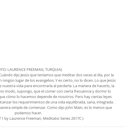
OTO: LAURENCE FREEMAN, TURQUIA)
ándo dijo Jesús que teníamos que meditar dos veces al día, por la 
ningún lugar de los evangelios. Y es cierto, no lo dicen. Lo que Jesús 
 nuestra vida para encontrarla al perderla. La manera de hacerlo, la 
mo modo, supongo, que el comer con cierta frecuencia y dormir lo 
ue cómo lo hacemos depende de nosotros. Pero hay ciertas leyes 
canzar los requerimientos de una vida equilibrada, sana, integrada. 
 manera simple de comenzar. Como dijo John Main, es lo menos que 
podemos hacer.
f 1 by Laurence Freeman, Meditatio Series 2017C )