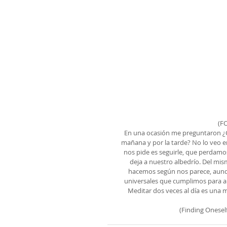
(F
En una ocasión me preguntaron ¿Cu
mañana y por la tarde? No lo veo en 
nos pide es seguirle, que perdamos
deja a nuestro albedrío. Del mis
hacemos según nos parece, aunq
universales que cumplimos para al
Meditar dos veces al día es una
(Finding Onesel