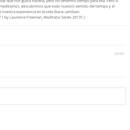
ar que nos gusta hacerla, pero no tenemos tiempo para ella. Pero si 
meditamos, descubrimos que todo nuestro sentido del tiempo y el 
e nuestra experiencia en la vida diaria cambian.
f 1 by Laurence Freeman, Meditatio Series 2017C )