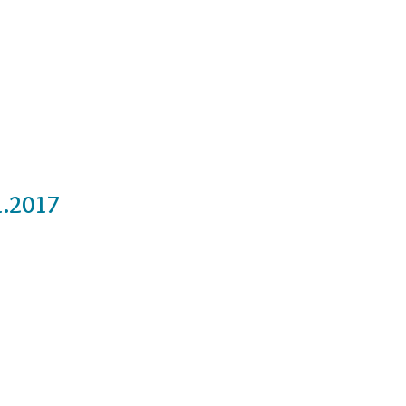
Cursos
Medita con nosotros
Videos
1.2017