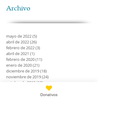
Archivo
mayo de 2022
(5)
5 entradas
abril de 2022
(26)
26 entradas
febrero de 2022
(3)
3 entradas
abril de 2021
(1)
1 entrada
febrero de 2020
(11)
11 entradas
enero de 2020
(21)
21 entradas
diciembre de 2019
(18)
18 entradas
noviembre de 2019
(24)
24 entradas
octubre de 2019
(18)
18 entradas
septiembre de 2019
(30)
30 entradas
agosto de 2019
(30)
30 entradas
Donativos
julio de 2019
(31)
31 entradas
junio de 2019
(27)
27 entradas
mayo de 2019
(24)
24 entradas
abril de 2019
(9)
9 entradas
marzo de 2019
(7)
7 entradas
febrero de 2019
(23)
23 entradas
enero de 2019
(31)
31 entradas