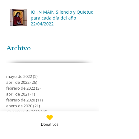
JOHN MAIN Silencio y Quietud
para cada día del año
22/04/2022
Archivo
mayo de 2022
(5)
5 entradas
abril de 2022
(26)
26 entradas
febrero de 2022
(3)
3 entradas
abril de 2021
(1)
1 entrada
febrero de 2020
(11)
11 entradas
enero de 2020
(21)
21 entradas
diciembre de 2019
(18)
18 entradas
noviembre de 2019
(24)
24 entradas
octubre de 2019
(18)
18 entradas
Donativos
septiembre de 2019
(30)
30 entradas
agosto de 2019
(30)
30 entradas