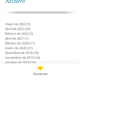
Archivo
mayo de 2022
(5)
5 entradas
abril de 2022
(26)
26 entradas
febrero de 2022
(3)
3 entradas
abril de 2021
(1)
1 entrada
febrero de 2020
(11)
11 entradas
enero de 2020
(21)
21 entradas
diciembre de 2019
(18)
18 entradas
noviembre de 2019
(24)
24 entradas
octubre de 2019
(18)
18 entradas
septiembre de 2019
(30)
30 entradas
agosto de 2019
(30)
30 entradas
Donativos
julio de 2019
(31)
31 entradas
junio de 2019
(27)
27 entradas
mayo de 2019
(24)
24 entradas
abril de 2019
(9)
9 entradas
marzo de 2019
(7)
7 entradas
febrero de 2019
(23)
23 entradas
enero de 2019
(31)
31 entradas
diciembre de 2018
(30)
30 entradas