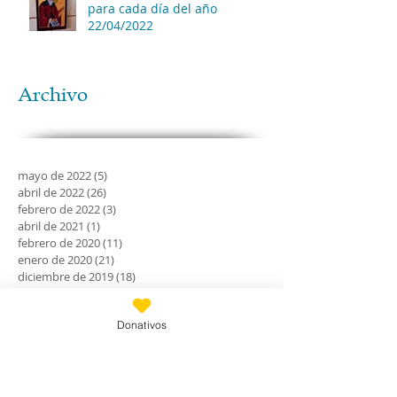
para cada día del año
22/04/2022
Archivo
mayo de 2022
(5)
5 entradas
abril de 2022
(26)
26 entradas
febrero de 2022
(3)
3 entradas
abril de 2021
(1)
1 entrada
febrero de 2020
(11)
11 entradas
enero de 2020
(21)
21 entradas
diciembre de 2019
(18)
18 entradas
noviembre de 2019
(24)
24 entradas
octubre de 2019
(18)
18 entradas
Donativos
septiembre de 2019
(30)
30 entradas
agosto de 2019
(30)
30 entradas
julio de 2019
(31)
31 entradas
junio de 2019
(27)
27 entradas
mayo de 2019
(24)
24 entradas