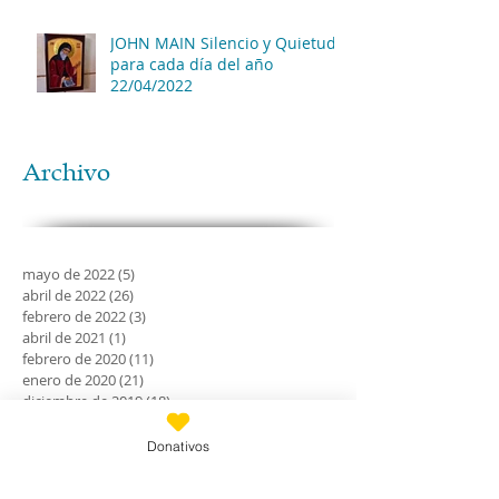
JOHN MAIN Silencio y Quietud
para cada día del año
22/04/2022
Archivo
mayo de 2022
(5)
5 entradas
abril de 2022
(26)
26 entradas
febrero de 2022
(3)
3 entradas
abril de 2021
(1)
1 entrada
febrero de 2020
(11)
11 entradas
enero de 2020
(21)
21 entradas
diciembre de 2019
(18)
18 entradas
noviembre de 2019
(24)
24 entradas
octubre de 2019
(18)
18 entradas
Donativos
septiembre de 2019
(30)
30 entradas
agosto de 2019
(30)
30 entradas