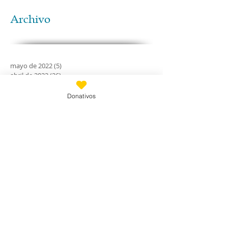
Archivo
mayo de 2022
(5)
5 entradas
abril de 2022
(26)
26 entradas
febrero de 2022
(3)
3 entradas
abril de 2021
(1)
1 entrada
Donativos
febrero de 2020
(11)
11 entradas
enero de 2020
(21)
21 entradas
diciembre de 2019
(18)
18 entradas
noviembre de 2019
(24)
24 entradas
octubre de 2019
(18)
18 entradas
septiembre de 2019
(30)
30 entradas
agosto de 2019
(30)
30 entradas
julio de 2019
(31)
31 entradas
junio de 2019
(27)
27 entradas
mayo de 2019
(24)
24 entradas
abril de 2019
(9)
9 entradas
marzo de 2019
(7)
7 entradas
febrero de 2019
(23)
23 entradas