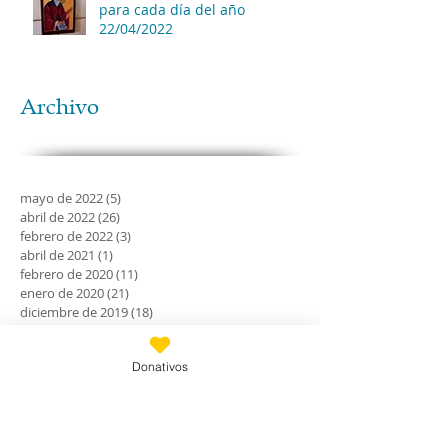
para cada día del año
22/04/2022
Archivo
mayo de 2022
(5)
5 entradas
abril de 2022
(26)
26 entradas
febrero de 2022
(3)
3 entradas
abril de 2021
(1)
1 entrada
febrero de 2020
(11)
11 entradas
enero de 2020
(21)
21 entradas
diciembre de 2019
(18)
18 entradas
noviembre de 2019
(24)
24 entradas
octubre de 2019
(18)
18 entradas
Donativos
septiembre de 2019
(30)
30 entradas
agosto de 2019
(30)
30 entradas
julio de 2019
(31)
31 entradas
junio de 2019
(27)
27 entradas
mayo de 2019
(24)
24 entradas