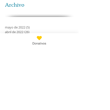
Archivo
mayo de 2022
(5)
5 entradas
abril de 2022
(26)
26 entradas
febrero de 2022
(3)
3 entradas
abril de 2021
(1)
1 entrada
Donativos
febrero de 2020
(11)
11 entradas
enero de 2020
(21)
21 entradas
diciembre de 2019
(18)
18 entradas
noviembre de 2019
(24)
24 entradas
octubre de 2019
(18)
18 entradas
septiembre de 2019
(30)
30 entradas
agosto de 2019
(30)
30 entradas
julio de 2019
(31)
31 entradas
junio de 2019
(27)
27 entradas
mayo de 2019
(24)
24 entradas
abril de 2019
(9)
9 entradas
marzo de 2019
(7)
7 entradas
febrero de 2019
(23)
23 entradas
enero de 2019
(31)
31 entradas