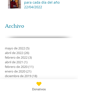
para cada día del año
22/04/2022
Archivo
mayo de 2022
(5)
5 entradas
abril de 2022
(26)
26 entradas
febrero de 2022
(3)
3 entradas
abril de 2021
(1)
1 entrada
febrero de 2020
(11)
11 entradas
enero de 2020
(21)
21 entradas
diciembre de 2019
(18)
18 entradas
noviembre de 2019
(24)
24 entradas
octubre de 2019
(18)
18 entradas
Donativos
septiembre de 2019
(30)
30 entradas
agosto de 2019
(30)
30 entradas
julio de 2019
(31)
31 entradas
junio de 2019
(27)
27 entradas
mayo de 2019
(24)
24 entradas