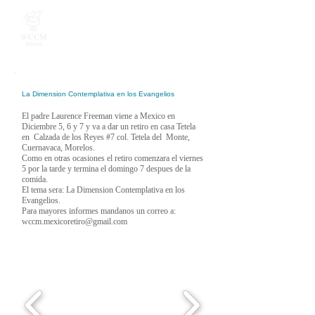
La Dimension Contemplativa en los Evangelios
El padre Laurence Freeman viene a Mexico en
Diciembre 5, 6 y 7 y va a dar un retiro en casa Tetela
en Calzada de los Reyes #7 col. Tetela del Monte,
Cuernavaca, Morelos.
Como en otras ocasiones el retiro comenzara el viernes
5 por la tarde y termina el domingo 7 despues de la
comida.
El tema sera: La Dimension Contemplativa en los
Evangelios.
Para mayores informes mandanos un correo a:
wccm.mexicoretiro@gmail.com