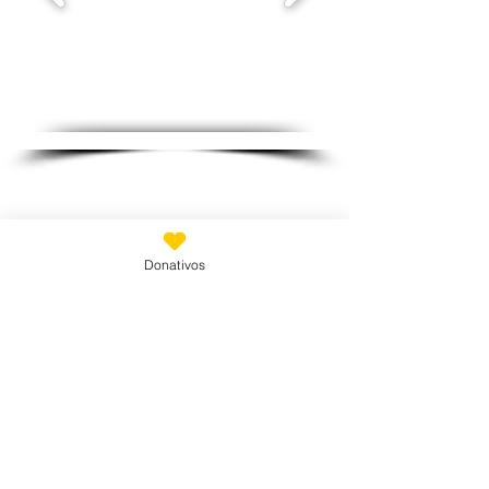
Soy un título. Haz doble clic para editarme.
Suscríbete
Email
*
Donativos
Únete a nuestra lista de correo
Quiero suscribirme a tu lista de 
correo.