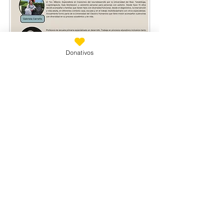
Donativos
Suscríbete
Email
*
Únete a nuestra lista de correo
Quiero suscribirme a tu lista de 
correo.