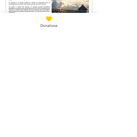
Donativos
Suscríbete
Email
*
Únete a nuestra lista de correo
Quiero suscribirme a tu lista de 
correo.