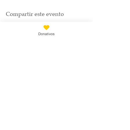
Compartir este evento
Donativos
Suscríbete
Email
*
Únete a nuestra lista de correo
Quiero suscribirme a tu lista de 
correo.