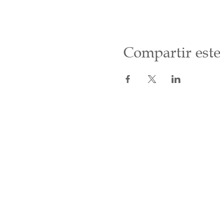
Compartir este
Inicio
Programa 2026
Cursos
Medita con nosotros
Videos
Maestros