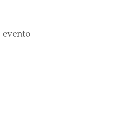
 evento
Suscríbete
Email
*
Únete a nuestra lista de correo
Quiero suscribirme a tu lista de correo.