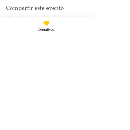
Compartir este evento
Donativos
Suscríbete
Email
*
Únete a nuestra lista de correo
Quiero suscribirme a tu lista de 
correo.