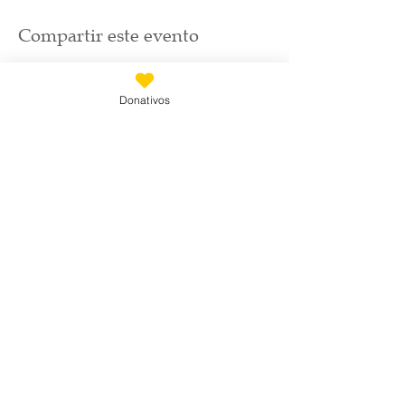
Compartir este evento
Donativos
Suscríbete
Email
*
Únete a nuestra lista de correo
Quiero suscribirme a tu lista de 
correo.