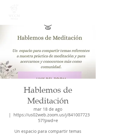
Hablemos de
Meditación
mar 18 de ago
  |  
https://us02web.zoom.us/j/841007723
57?pwd=e
Un espacio para compartir temas