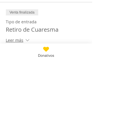
Venta finalizada
Tipo de entrada
Retiro de Cuaresma
Leer más
Precio
Donativos
USD 30.00
+USD 0.75 de comisión de servicio de
entradas
Compartir este evento