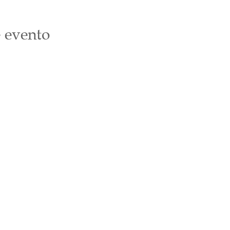
 evento
Suscríbete
Email
*
Únete a nuestra lista de correo
Quiero suscribirme a tu lista de correo.