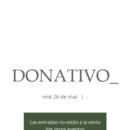
Cursos
Medita con nosotros
Videos
DONATIVO_
mié 26 de mar
  |  
.
Las entradas no están a la venta
Ver otros eventos