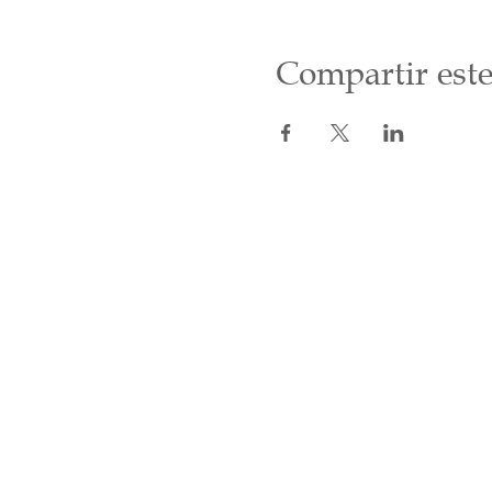
Compartir este
Inicio
Programa 2026
Cursos
Medita con nosotros
Videos
Maestros
Contacto