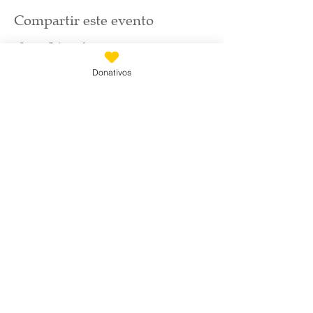
Compartir este evento
Donativos
Suscríbete
Email
*
Únete a nuestra lista de correo
Quiero suscribirme a tu lista de 
correo.