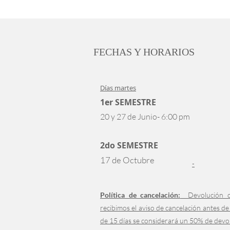
FECHAS Y HORARIOS
​Días martes
1
er SEMESTRE
20 y 27 de Junio- 6:00 pm
2do
SEMESTRE
17 de Octubre
-
Política de cancelación:
Devolución d
recibimos el aviso de cancelación antes de
de 15 días se considerará un 50% de devo