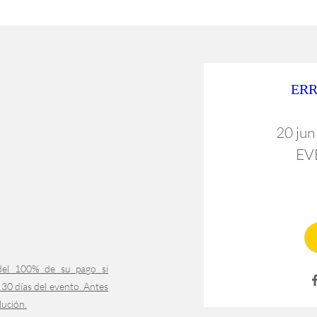
ERR
20 jun
EV
el 100% de su pago si
 30 días del evento. Antes
lución.